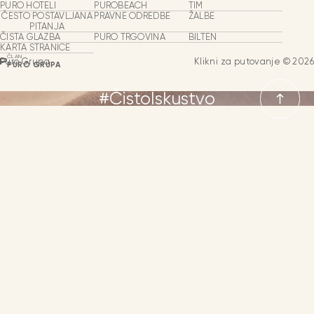
PURO HOTELI
PUROBEACH
TIM
Izvor izvrsnosti
ČESTO POSTAVLJANA
PRAVNE ODREDBE
ŽALBE
PITANJA
ČISTA GLAZBA
PURO TRGOVINA
BILTEN
KARTA STRANICE
ČLAN
Puro Grupa
Klikni za putovanje © 2026
PURO GRUPA
#ČistoIskustvo
JEZICI
NEWSLETTER
KONTAKT
JEZIK
ŠPANJOLSKI
ENGLESKI
ALEMÁN
NJEMAČKI