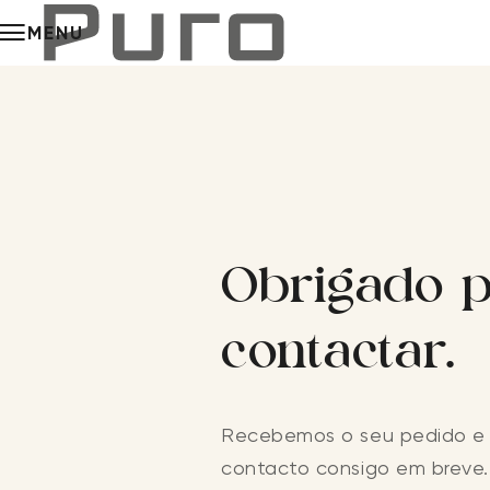
MENU
Puro Group
Sobre Nós
Hotéis e clubes de praia
Puro Shop
Obrigado p
Puro Music
contactar.
Grupos & Eventos
A nossa equipa
Recebemos o seu pedido e
contacto consigo em breve.
Expansão do negócio