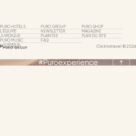
Purobeach
Beach Clubs
PURO HOTELS
PURO GROUP
PURO SHOP
Groupes et événements
L'ÉQUIPE
NEWSLETTER
MAGAZINE
JURIDIQUE
PLAINTES
PLAN DU SITE
PURO MUSIC
FAQ
Expériences Puro
UN MEMBRE DE
Purobeach
Clicktotravel © 2026
PURO GROUP
Puro Events
#Puroexperience
NEWSLETTER
CONTACT
LANGUE
LANGUES
ESPAGNOL
ANGLAIS
ALLEMAND