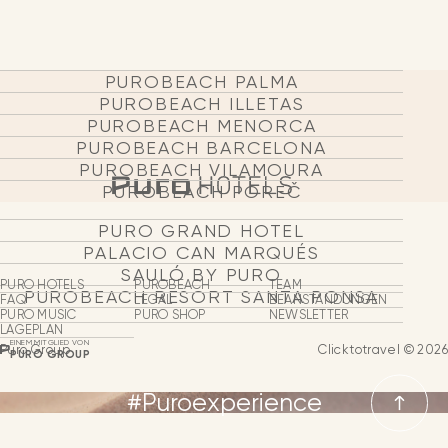
Puro Group
Über Uns
PUROBEACH PALMA
Hotels & Strandclubs
PUROBEACH ILLETAS
PUROBEACH MENORCA
Puro Shop
PUROBEACH BARCELONA
PUROBEACH VILAMOURA
Puro Music
PUROBEACH POREČ
PURO GRAND HOTEL
Gruppen & Events
PALACIO CAN MARQUÉS
SAULÓ BY PURO
Unser Team
PURO HOTELS
PUROBEACH
TEAM
PUROBEACH RESORT SANTA PONSA
FAQ
LEGAL
BEANSTANDUNGEN
PURO MUSIC
PURO SHOP
NEWSLETTER
Geschäftsexpansion
LAGEPLAN
EINEM MITGLIED VON
Puro Group
Clicktotravel © 2026
PURO GROUP
NEWSLETTER
KONTAKT
SPRACHE
#Puroexperience