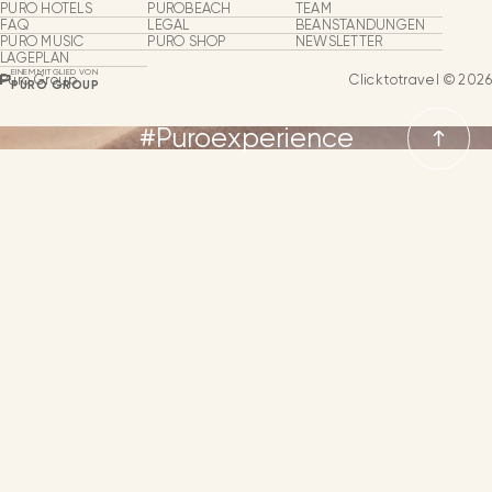
Puro Group
PURO HOTELS
PUROBEACH
TEAM
Oasis of Happiness
FAQ
LEGAL
BEANSTANDUNGEN
PURO MUSIC
PURO SHOP
NEWSLETTER
Über Uns
LAGEPLAN
EINEM MITGLIED VON
Puro Group
Clicktotravel © 2026
PURO GROUP
Hotels & Strandclubs
#Puroexperience
Puro Shop
Puro Music
SPRACHEN
Gruppen & Events
SPANISCH
Unser Team
ENGLISCH
Geschäftsexpansion
DEUTSCH
NEWSLETTER
KONTAKT
SPRACHE
FRANZÖSISCH