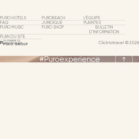
Puro Group
À Propos
PURO HOTELS
PUROBEACH
L'ÉQUIPE
FAQ
JURIDIQUE
PLAINTES
PURO MUSIC
PURO SHOP
BULLETIN
Hôtels et clubs de plage
D'INFORMATION
PLAN DU SITE
UN MEMBRE DE
Puro Group
Clicktotravel © 2026
Puro Shop
PURO GROUP
#Puroexperience
Puro Music
Groupes & Événements
LANGUES
Notre équipe
Développement de l’activité
ESPAGNOL
ANGLAIS
NEWSLETTER
CONTACT
LANGUE
ALLEMAND