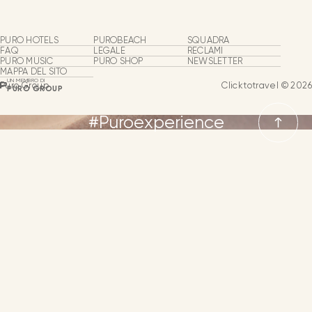
Puro Group
Chi Siamo
PURO HOTELS
PUROBEACH
SQUADRA
FAQ
LEGALE
RECLAMI
PURO MUSIC
PURO SHOP
NEWSLETTER
Hotel e beach club
MAPPA DEL SITO
UN MEMBRO DI
Puro Group
Clicktotravel © 2026
PURO GROUP
Puro Shop
#Puroexperience
Puro Music
Gruppi & Eventi
LE LINGUE
Il nostro team
SPAGNOLO
Espansione del business
INGLESE
NEWSLETTER
CONTATTI
LINGUA
TEDESCO