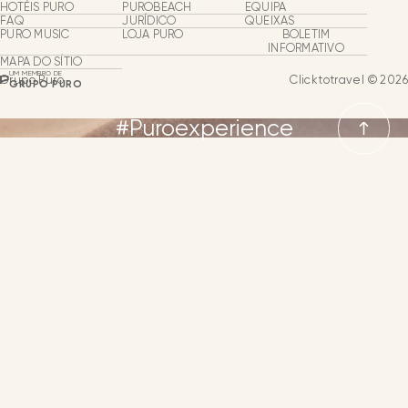
Puro Group
HOTÉIS PURO
PUROBEACH
EQUIPA
FAQ
JURÍDICO
QUEIXAS
PURO MUSIC
LOJA PURO
BOLETIM
Sobre Nós
INFORMATIVO
MAPA DO SÍTIO
UM MEMBRO DE
Grupo Puro
Clicktotravel © 2026
GRUPO PURO
Hotéis e clubes de praia
#Puroexperience
Puro Shop
Puro Music
LÍNGUAS
Grupos & Eventos
ESPANHOL
A nossa equipa
Expansão do negócio
INGLÊS
ALEMÃO
NEWSLETTER
CONTACTO
LÍNGUA
FRANCÊS