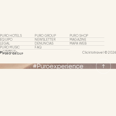
Purobeach
Beach Clubs
Grupos y Eventos
PURO HOTELS
PURO GROUP
PURO SHOP
Experiencias Puro
EQUIPO
NEWSLETTER
MAGAZINE
LEGAL
DENUNCIAS
MAPA WEB
PURO MUSIC
FAQ
Eventos Puro
A MEMBER OF
Purobeach
Clicktotravel © 2026
PURO GROUP
#Puroexperience
NEWSLETTER
CONTACTO
IDIOMA
IDIOMAS
ESPAÑOL
INGLÉS