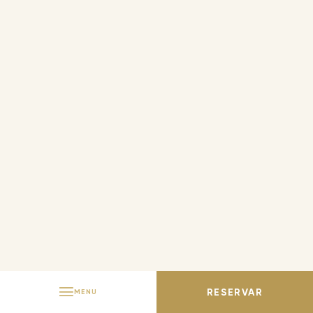
ALEMÁN
FRANCÉS
ITALIANO
PORTUGUÉS
RESERVAR
MENU