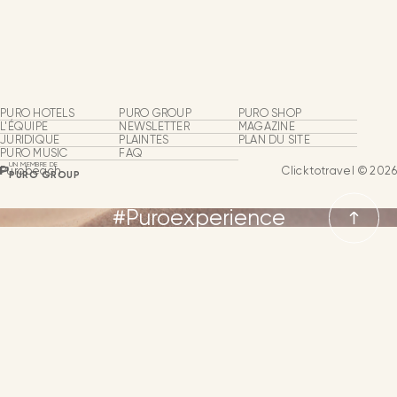
Purobeach
Beach Clubs
Groupes et événements
PURO HOTELS
PURO GROUP
PURO SHOP
Expériences Puro
L'ÉQUIPE
NEWSLETTER
MAGAZINE
JURIDIQUE
PLAINTES
PLAN DU SITE
PURO MUSIC
FAQ
Puro Events
UN MEMBRE DE
Purobeach
Clicktotravel © 2026
PURO GROUP
#Puroexperience
NEWSLETTER
CONTACT
LANGUE
LANGUES
ESPAGNOL
ANGLAIS