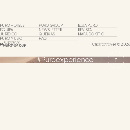
Purobeach
Beach Clubs
PURO HOTELS
PURO GROUP
LOJA PURO
Grupos e eventos
EQUIPA
NEWSLETTER
REVISTA
JURÍDICO
QUEIXAS
MAPA DO SÍTIO
PURO MUSIC
FAQ
Experiências Puro
UM MEMBRO DE
Purobeach
Clicktotravel © 2026
PURO GROUP
Puro Events
#Puroexperience
NEWSLETTER
CONTACTO
LÍNGUA
LÍNGUAS
ESPANHOL
INGLÊS
ALEMÃO