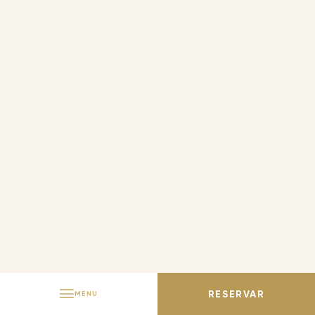
FRANCÊS
ITALIANO
PORTUGUÊS
RESERVAR
MENU