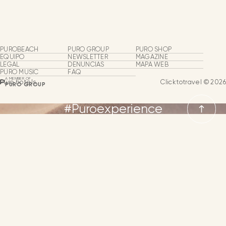
Puro Hotels
Privacidad, diseño y confort
para una experiencia única
Hoteles & Resorts
Restaurantes
PUROBEACH
PURO GROUP
PURO SHOP
EQUIPO
NEWSLETTER
MAGAZINE
LEGAL
DENUNCIAS
MAPA WEB
Grupos & Eventos
PURO MUSIC
FAQ
A MEMBER OF
Puro hotels
Clicktotravel © 2026
PURO GROUP
Experiencias
#Puroexperience
Purobeach
IDIOMAS
NEWSLETTER
CONTACTO
IDIOMA
ESPAÑOL
INGLÉS